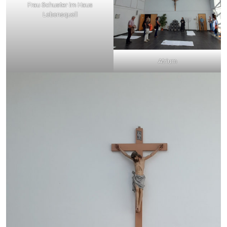
Frau Schuster im Haus
Lebensquell
Atrium