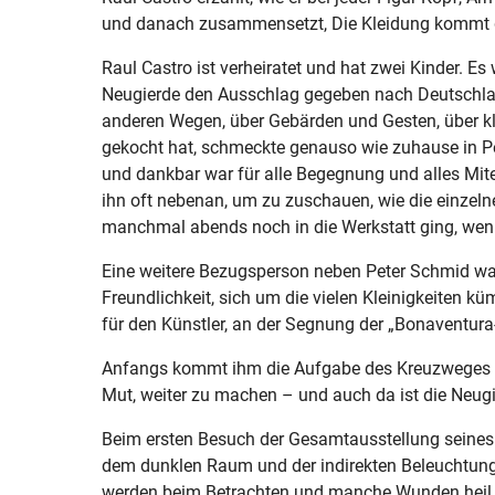
und danach zusammensetzt, Die Kleidung kommt 
Raul Castro ist verheiratet und hat zwei Kinder. E
Neugierde den Ausschlag gegeben nach Deutschland
anderen Wegen, über Gebärden und Gesten, über kl
gekocht hat, schmeckte genauso wie zuhause in Pe
und dankbar war für alle Begegnung und alles Mite
ihn oft nebenan, um zu zuschauen, wie die einzelne
manchmal abends noch in die Werkstatt ging, wenn
Eine weitere Bezugsperson neben Peter Schmid war 
Freundlichkeit, sich um die vielen Kleinigkeiten 
für den Künstler, an der Segnung der „Bonaventur
Anfangs kommt ihm die Aufgabe des Kreuzweges ge
Mut, weiter zu machen – und auch da ist die Neugie
Beim ersten Besuch der Gesamtausstellung seines 
dem dunklen Raum und der indirekten Beleuchtung. 
werden beim Betrachten und manche Wunden heil w