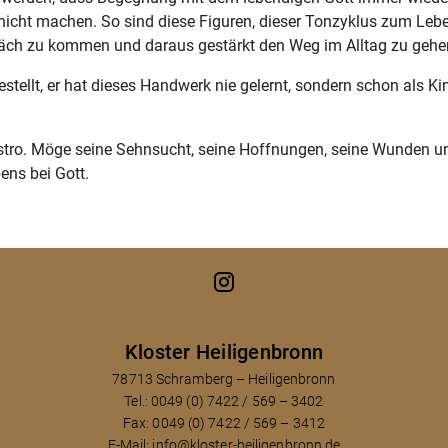
 nicht machen. So sind diese Figuren, dieser Tonzyklus zum Le
präch zu kommen und daraus gestärkt den Weg im Alltag zu gehe
estellt, er hat dieses Handwerk nie gelernt, sondern schon als 
tro. Möge seine Sehnsucht, seine Hoffnungen, seine Wunden und 
ens bei Gott.
Kloster Heiligenbronn
78713 Schramberg – Heiligenbronn
Tel.: 0049 (0) 7422 / 569 – 3402
Fax: 0049 (0) 7422 / 569 – 3412
E-Mail:
info@kloster-heiligenbronn.de