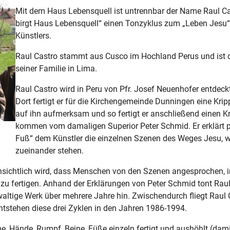
Mit dem Haus Lebensquell ist untrennbar der Name Raul Cas
birgt Haus Lebensquell“ einen Tonzyklus zum „Leben Jesu“
Künstlers.
Raul Castro stammt aus Cusco im Hochland Perus und ist do
seiner Familie in Lima.
Raul Castro wird in Peru von Pfr. Josef Neuenhofer entdeck
Dort fertigt er für die Kirchengemeinde Dunningen eine Krip
auf ihn aufmerksam und so fertigt er anschließend einen Kr
kommen vom damaligen Superior Peter Schmid. Er erklärt p
Fuß“ dem Künstler die einzelnen Szenen des Weges Jesu, 
zueinander stehen.
sichtlich wird, dass Menschen von den Szenen angesprochen, 
zu fertigen. Anhand der Erklärungen von Peter Schmid tont Raul 
ewaltige Werk über mehrere Jahre hin. Zwischendurch fliegt Raul
ntstehen diese drei Zyklen in den Jahren 1986-1994.
Arme, Hände, Rumpf, Beine, Füße einzeln fertigt und aushöhlt (da