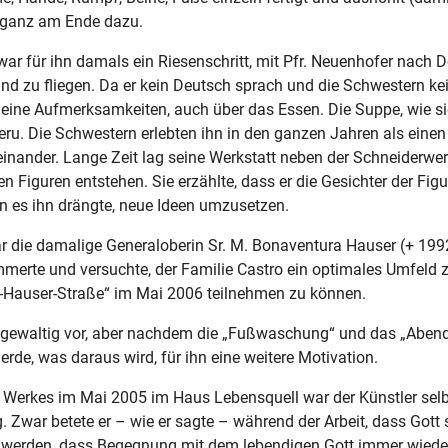
ganz am Ende dazu.
s war für ihn damals ein Riesenschritt, mit Pfr. Neuenhofer nach 
 zu fliegen. Da er kein Deutsch sprach und die Schwestern ke
eine Aufmerksamkeiten, auch über das Essen. Die Suppe, wie s
ru. Die Schwestern erlebten ihn in den ganzen Jahren als einen
inander. Lange Zeit lag seine Werkstatt neben der Schneiderwer
n Figuren entstehen. Sie erzählte, dass er die Gesichter der Fig
 es ihn drängte, neue Ideen umzusetzen.
die damalige Generaloberin Sr. M. Bonaventura Hauser (+ 1992)
kümmerte und versuchte, der Familie Castro ein optimales Umfeld
a-Hauser-Straße“ im Mai 2006 teilnehmen zu können.
waltig vor, aber nachdem die „Fußwaschung“ und das „Abendmah
rde, was daraus wird, für ihn eine weitere Motivation.
Werkes im Mai 2005 im Haus Lebensquell war der Künstler selbs
Zwar betete er – wie er sagte – während der Arbeit, dass Gott 
erden, dass Begegnung mit dem lebendigen Gott immer wieder g