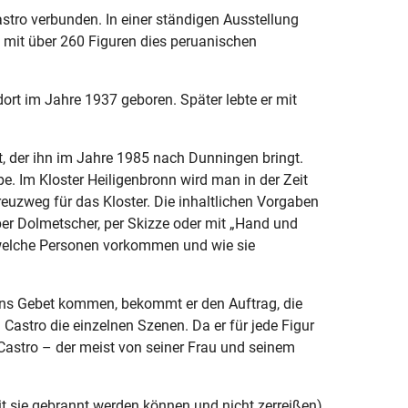
tro verbunden. In einer ständigen Ausstellung
 mit über 260 Figuren dies peruanischen
rt im Jahre 1937 geboren. Später lebte er mit
t, der ihn im Jahre 1985 nach Dunningen bringt.
pe. Im Kloster Heiligenbronn wird man in der Zeit
euzweg für das Kloster. Die inhaltlichen Vorgaben
er Dolmetscher, per Skizze oder mit „Hand und
welche Personen vorkommen und wie sie
ins Gebet kommen, bekommt er den Auftrag, die
Castro die einzelnen Szenen. Da er für jede Figur
 Castro – der meist von seiner Frau und seinem
mit sie gebrannt werden können und nicht zerreißen)