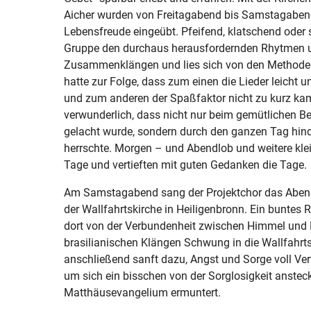
Aicher wurden von Freitagabend bis Samstagabend
Lebensfreude eingeübt. Pfeifend, klatschend oder 
Gruppe den durchaus herausfordernden Rhytmen 
Zusammenklängen und lies sich von den Methoden 
hatte zur Folge, dass zum einen die Lieder leicht 
und zum anderen der Spaßfaktor nicht zu kurz kam
verwunderlich, dass nicht nur beim gemütlichen 
gelacht wurde, sondern durch den ganzen Tag hin
herrschte. Morgen – und Abendlob und weitere kl
Tage und vertieften mit guten Gedanken die Tage.
Am Samstagabend sang der Projektchor das Abendl
der Wallfahrtskirche in Heiligenbronn. Ein buntes R
dort von der Verbundenheit zwischen Himmel und E
brasilianischen Klängen Schwung in die Wallfahrts
anschließend sanft dazu, Angst und Sorge voll Ver
um sich ein bisschen von der Sorglosigkeit anstec
Matthäusevangelium ermuntert.