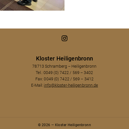
Kloster Heiligenbronn
78713 Schramberg – Heiligenbronn
Tel.: 0049 (0) 7422 / 569 – 3402
Fax: 0049 (0) 7422 / 569 – 3412
E-Mail:
info@kloster-heiligenbronn.de
© 2026 — Kloster Heiligenbronn