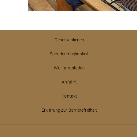
Gebetsanliegen
Spendenmöglichkeit
Wallfahrtsladen
Anfahrt
Kontakt
Erklärung zur Barrierefreiheit